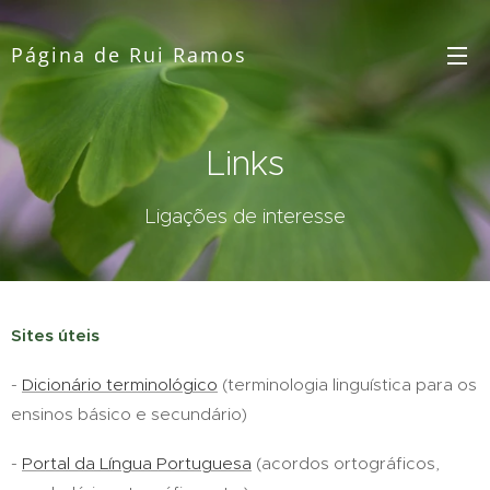
Página de Rui Ramos
Links
Ligações de interesse
Sites úteis
-
Dicionário terminológico
(terminologia linguística para os
ensinos básico e secundário)
-
Portal da Língua Portuguesa
(acordos ortográficos,