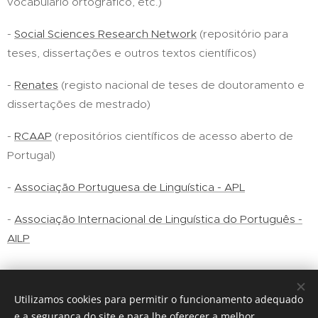
vocabulário ortográfico, etc.)
-
Social Sciences Research Network
(repositório para
teses, dissertações e outros textos científicos)
-
Renates
(registo nacional de teses de doutoramento e
dissertações de mestrado)
-
RCAAP
(repositórios científicos de acesso aberto de
Portugal)
-
Associação Portuguesa de Linguística - APL
-
Associação Internacional de Linguística do Português -
AILP
Utilizamos cookies para permitir o funcionamento adequado
e a segurança do site e para lhe oferecer a melhor