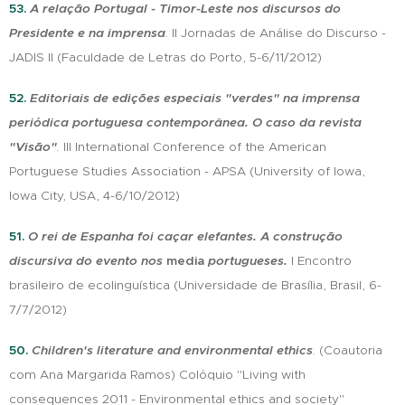
53.
A
relação Portugal - Timor-Leste nos discursos do
Presidente e na imprensa
.
II Jornadas de Análise do Discurso -
JADIS II (Faculdade de Letras do Porto, 5-6/11/2012)
52.
Editoriais de edições especiais "verdes" na imprensa
periódica portuguesa contemporânea. O caso da revista
"Visão"
.
III International Conference of the American
Portuguese Studies Association - APSA (University of Iowa,
Iowa City, USA, 4-6/10/2012)
51.
O rei de Espanha foi caçar elefantes. A construção
discursiva do evento nos
media
portugueses.
I Encontro
brasileiro de ecolinguística (Universidade de Brasília, Brasil, 6-
7/7/2012)
50.
C
hildren's literature and environmental ethics
.
(Coautoria
com Ana Margarida Ramos) Colóquio "Living with
consequences 2011 - Environmental ethics and society"