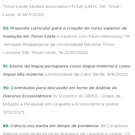
Timor-Leste Studies Association (TLSA)
(UNTL, Díli, Timor-
Leste, 12-14/7/2023)
92.
Proposta curricular para a criação do curso superior de
tradução em Timor-Leste
(coautoria com Paulo Henriques). VII
Jornadas Pedagógicas da Universidade Nacional Timor
Lorosa'e (Díli, Timor-Leste, 19-21/10/2022)
91.
Ensino da língua portuguesa como língua materna e como
língua não ma
terna
(Universidade de Cabo Verde, 8/6/2022)
90.
Contributos para discussão em torno da Análise do
Discurso Ecossistémica
. IV Encontro do GEPLE - Grupo de
Estudos e Pesquisas em Linguística Ecossistémica (
online
,
11/12/2021)
89.
Ciência nos
media
em tempo de pandemia
. XII Congresso
Internacional da Associação Brasileira de Linguística (
online
, 22-