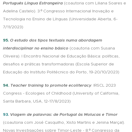
Português Língua Estrangeira
(coautoria com Liliana Soares e
Adelina Castelo). 3.º Congresso Internacional Inovação e
Tecnologia no Ensino de Línguas
(Universidade Aberta, 6-
7/11/2023)
95.
O estudo dos tipos textuais numa abordagem
interdisciplinar no ensino básico
(coautoria com Susana
Oliveira). I Encontro Nacional de Educação Básica: políticas,
desafios e práticas transformadoras
(Escola Superior de
Educação do Instituto Politécnico do Porto, 19-20/10/2023)
94.
Teacher training to promote ecoliteracy
. IRSCL 2023
Congress - Ecologies of Childhood
(University of California,
Santa Barbara, USA, 12-17/8/2023)
93.
Viagem de palavras: de Portugal às Molucas e Timor
(coautoria com José Casquilho, Xisto Martins e Jenina Marçal).
Novas Investigações sobre Timor-Leste - 8.º Congresso da