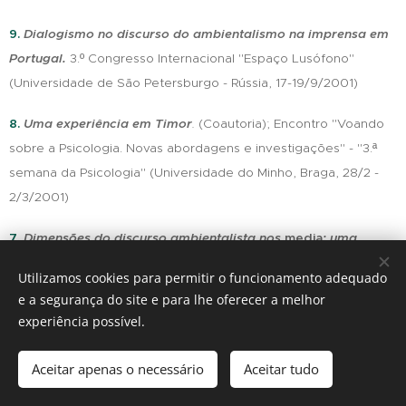
9.
Dialogismo no discurso do ambientalismo na imprensa em
Portugal.
3.º Congresso Internacional "Espaço Lusófono"
(Universidade de São Petersburgo - Rússia, 17-19/9/2001)
8.
Uma experiência em Timor
.
(Coautoria); Encontro "Voando
sobre a Psicologia. Novas abordagens e investigações" - "3.ª
semana da Psicologia" (Universidade do Minho, Braga, 28/2 -
2/3/2001)
7.
Dimensões do discurso ambientalista nos
media
: uma
abordagem exploratória
.
7.º Encontro de Estudos Portugueses
Utilizamos cookies para permitir o funcionamento adequado
da "Associação
Labor
de Estudos Portugueses" (Universidade
e a segurança do site e para lhe oferecer a melhor
de Aveiro, 29-30/11/2000)
experiência possível.
6.
Jogos linguísticos
.
(coautoria com Ana Lúcia Santos); Fórum
Aceitar apenas o necessário
Aceitar tudo
"Metamorfoses Lúdicas" - Associação de Ludotecas de
Comece agora
Crie o seu site grátis!
Famalicão (Famalicão, 11-13/10/2000)