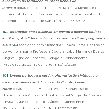
e inovação na formação de profissionais da
infância
(coau
toria com Liliana Ferreira, Sónia Mendes e Sofia
Barreiro). 4.º Encontro Nacional de Escrita Académica (Escola
Superior de Educação de Santarém,
17-18/10/2025)
104.
Interações entre discurso ambiental e discurso político
em Portugal: o "desenvolvimento sustentável" em programas
eleitorais
(coau
toria com Alexandra Guedes Pinto). Congresso
de Homenagem à Professora Doutora Isabel Margarida Duarte -
Língua: Lugar de Encontro, Diálogo e Conhecimento
(Faculdade de Letras
do Porto, 8-10/10/2025)
103.
Língua portuguesa em Angola; variação sintática na
escrita de alunos da 9.ª classse do Chitato, Lunda
Norte
(coau
toria com Martins Baveca). Congresso de
Homenagem à Professora Doutora Isabel Margarida Duarte -
Língua: Lugar de Encontro, Diálogo e Conhecimento
(Faculdade de Letras
do Porto, 8-10/10/2025)